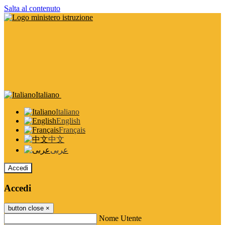
Salta al contenuto
Italiano
Italiano
English
Français
中文
عربى
Accedi
Accedi
button close
×
Nome Utente