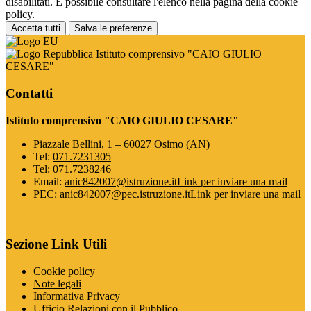
disabilitati. È possibile consultare l'elenco nella pagina della cookie
policy.
Accetta tutti
Salva le preferenze
Istituto comprensivo "CAIO GIULIO
CESARE"
Contatti
Istituto comprensivo "CAIO GIULIO CESARE"
Piazzale Bellini, 1 – 60027 Osimo (AN)
Tel:
071.7231305
Tel:
071.7238246
Email:
anic842007@istruzione.it
Link per inviare una mail
PEC:
anic842007@pec.istruzione.it
Link per inviare una mail
Sezione Link Utili
Cookie policy
Note legali
Informativa Privacy
Ufficio Relazioni con il Pubblico