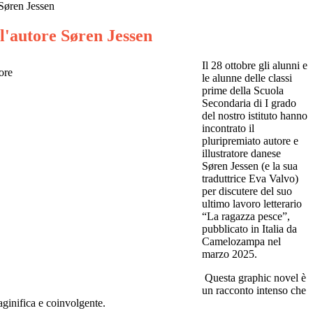
 Søren Jessen
l'autore Søren Jessen
Il 28 ottobre gli alunni e
le alunne delle classi
prime della Scuola
Secondaria di I grado
del nostro istituto hanno
incontrato il
pluripremiato autore e
illustratore danese
Søren Jessen (e la sua
traduttrice Eva Valvo)
per discutere del suo
ultimo lavoro letterario
“La ragazza pesce”,
pubblicato in Italia da
Camelozampa nel
marzo 2025.
Questa graphic novel è
un racconto intenso che
aginifica e coinvolgente.