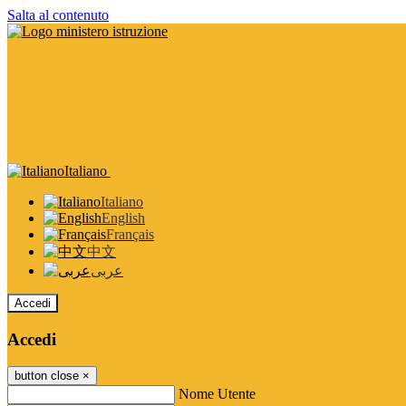
Salta al contenuto
Italiano
Italiano
English
Français
中文
عربى
Accedi
Accedi
button close
×
Nome Utente