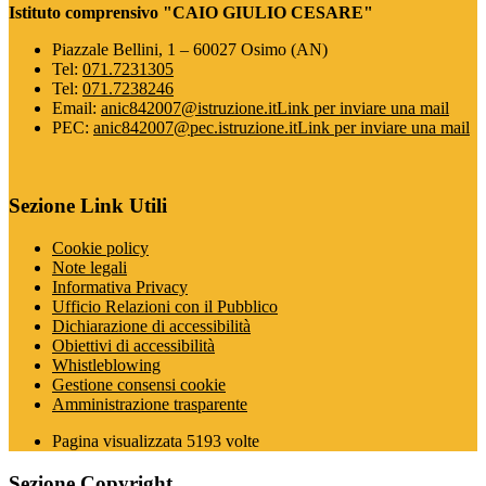
Istituto comprensivo "CAIO GIULIO CESARE"
Piazzale Bellini, 1 – 60027 Osimo (AN)
Tel:
071.7231305
Tel:
071.7238246
Email:
anic842007@istruzione.it
Link per inviare una mail
PEC:
anic842007@pec.istruzione.it
Link per inviare una mail
Sezione Link Utili
Cookie policy
Note legali
Informativa Privacy
Ufficio Relazioni con il Pubblico
Dichiarazione di accessibilità
Obiettivi di accessibilità
Whistleblowing
Gestione consensi cookie
Amministrazione trasparente
Pagina visualizzata
5193
volte
Sezione Copyright