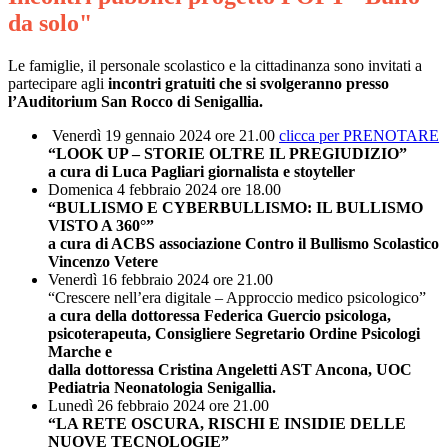
da solo"
Le famiglie, il personale scolastico e la cittadinanza sono invitati a
partecipare agli
incontri gratuiti che si svolgeranno presso
l’Auditorium San Rocco di Senigallia.
Venerdì
19 gennaio 2024
ore 21.00
clicca per PRENOTARE
“LOOK UP – STORIE OLTRE IL PREGIUDIZIO”
a cura di Luca Pagliari giornalista e stoyteller
Domenica
4 febbraio 2024
ore 18.00
“BULLISMO E CYBERBULLISMO: IL BULLISMO
VISTO A 360°”
a cura di ACBS associazione Contro il Bullismo Scolastico
Vincenzo Vetere
Venerdì
16 febbraio 2024
ore 21.00
“Crescere nell’era digitale – Approccio medico psicologico”
a cura della dottoressa Federica Guercio psicologa,
psicoterapeuta, Consigliere Segretario Ordine Psicologi
Marche e
dalla dottoressa Cristina Angeletti AST Ancona, UOC
Pediatria Neonatologia Senigallia.
Lunedì
26 febbraio 2024
ore 21.00
“LA RETE OSCURA, RISCHI E INSIDIE DELLE
NUOVE TECNOLOGIE”