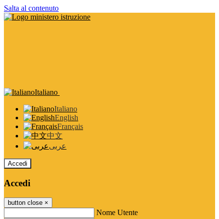
Salta al contenuto
Italiano
Italiano
English
Français
中文
عربى
Accedi
Accedi
button close
×
Nome Utente