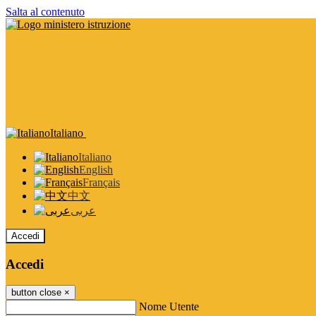
Salta al contenuto
Italiano
Italiano
English
Français
中文
عربى
Accedi
Accedi
button close
×
Nome Utente