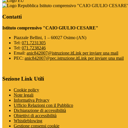
Istituto comprensivo "CAIO GIULIO CESARE
Contatti
Istituto comprensivo "CAIO GIULIO CESARE"
Piazzale Bellini, 1 – 60027 Osimo (AN)
Tel:
071.7231305
Tel:
071.7238246
Email:
anic842007@istruzione.it
Link per inviare una mail
PEC:
anic842007@pec.istruzione.it
Link per inviare una mail
Sezione Link Utili
Cookie policy
Note legali
Informativa Privacy
Ufficio Relazioni con il Pubblico
Dichiarazione di accessibilità
Obiettivi di accessibilità
Whistleblowing
Gestione consensi cookie