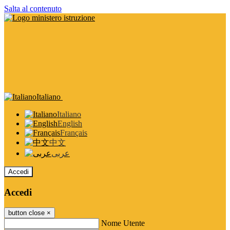
Salta al contenuto
Italiano
Italiano
English
Français
中文
عربى
Accedi
Accedi
button close
×
Nome Utente