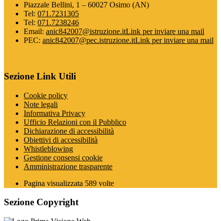
Piazzale Bellini, 1 – 60027 Osimo (AN)
Tel:
071.7231305
Tel:
071.7238246
Email:
anic842007@istruzione.it
Link per inviare una mail
PEC:
anic842007@pec.istruzione.it
Link per inviare una mail
Sezione Link Utili
Cookie policy
Note legali
Informativa Privacy
Ufficio Relazioni con il Pubblico
Dichiarazione di accessibilità
Obiettivi di accessibilità
Whistleblowing
Gestione consensi cookie
Amministrazione trasparente
Pagina visualizzata
589
volte
Sezione Copyright