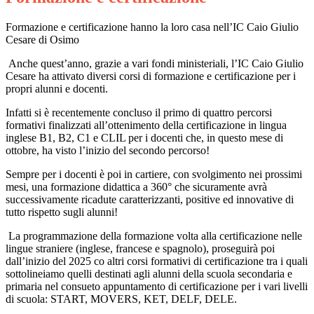
Formazione e certificazione hanno la loro casa nell
’
IC Caio Giulio
Cesare di Osimo
Anche quest
’
anno, grazie a vari fondi ministeriali, l
’
IC Caio Giulio
Cesare ha attivato diversi corsi di formazione e certificazione per i
propri alunni e docenti.
Infatti si
è
recentemente concluso il primo di quattro percorsi
formativi finalizzati all
’
ottenimento della certificazione in lingua
inglese B1, B2, C1 e CLIL per i docenti che, in questo mese di
ottobre, ha visto l
’
inizio del secondo percorso!
Sempre per i docenti
è
poi in cartiere, con svolgimento nei prossimi
mesi, una formazione didattica a 360
°
che sicuramente avr
à
successivamente ricadute caratterizzanti, positive ed innovative di
tutto rispetto sugli alunni!
La programmazione della formazione volta alla certificazione nelle
lingue straniere (inglese, francese e spagnolo), proseguir
à
poi
dall
’
inizio del 2025 co altri corsi formativi di certificazione tra i quali
sottolineiamo quelli destinati agli alunni della scuola secondaria e
primaria nel consueto appuntamento di certificazione per i vari livelli
di scuola: START, MOVERS, KET, DELF, DELE.