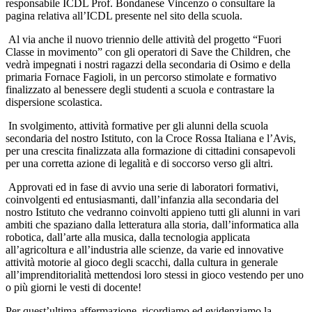
responsabile ICDL Prof. Bondanese Vincenzo o consultare la
pagina relativa all
’
ICDL presente nel sito della scuola.
Al via anche il nuovo triennio delle attivit
à
del progetto
“
Fuori
Classe in movimento
”
con gli operatori di Save the Children, che
vedr
à
impegnati i nostri ragazzi della secondaria di Osimo e della
primaria Fornace Fagioli, in un percorso stimolate e formativo
finalizzato al
benessere degli studenti a scuola e contrastare la
dispersione scolastica
.
In svolgimento, attivit
à
formative per gli alunni della scuola
secondaria del nostro Istituto, con la Croce Rossa Italiana e l
’
Avis,
per una crescita finalizzata alla formazione di cittadini consapevoli
per una corretta azione di
legalit
à
e di soccorso verso gli altri.
Approvati ed in fase di avvio una serie di laboratori formativi,
coinvolgenti ed entusiasmanti, dall
’
infanzia alla secondaria del
nostro Istituto che vedranno coinvolti appieno tutti gli alunni in vari
ambiti che spaziano dalla letteratura alla storia, dall
’
informatica alla
robotica, dall
’
arte alla musica, dalla tecnologia applicata
all
’
agricoltura e all
’
industria alle scienze, da
varie ed innovative
attivit
à
motorie
al gioco degli scacchi, dalla cultura in generale
all
’
imprenditorialit
à
mettendosi loro stessi in gioco vestendo per uno
o pi
ù
giorni le vesti di docente!
Per quest
’
ultima affermazione, ricordiamo ed evidenziamo la