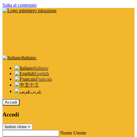
Salta al contenuto
Italiano
Italiano
English
Français
中文
عربى
Accedi
Accedi
button close
×
Nome Utente