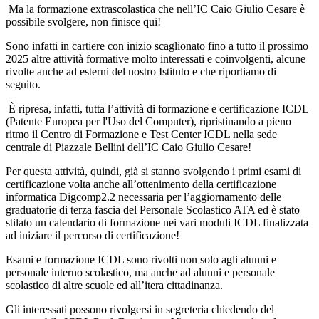
Ma la formazione extrascolastica che nell
’
IC Caio Giulio Cesare
è
possibile svolgere, non finisce qui!
Sono infatti in cartiere con inizio scaglionato fino a tutto il prossimo
2025 altre attivit
à
formative molto interessati e coinvolgenti, alcune
rivolte anche ad esterni del nostro Istituto e che riportiamo di
seguito.
È
ripresa, infatti, tutta l
’
attivit
à
di formazione e certificazione ICDL
(
Patente Europea per l'Uso del Computer
), ripristinando a pieno
ritmo il Centro di Formazione e Test Center ICDL nella sede
centrale di Piazzale Bellini dell
’
IC Caio Giulio Cesare!
Per questa attivit
à
, quindi, gi
à
si stanno svolgendo i primi esami di
certificazione volta anche all
’
ottenimento della certificazione
informatica Digcomp2.2 necessaria per l
’
aggiornamento delle
graduatorie di terza fascia del Personale
Scolastico
ATA
ed
è
stato
stilato un calendario di formazione nei vari moduli ICDL finalizzata
ad iniziare il percorso di certificazione!
Esami e formazione ICDL sono rivolti non solo agli alunni e
personale interno scolastico, ma anche ad alunni
e personale
scolastico
di altre scuole ed all
’
itera cittadinanza.
Gli interessati possono rivolgersi in segreteria chiedendo del