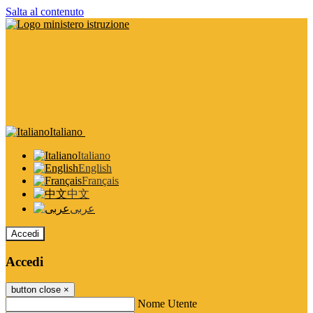
Salta al contenuto
Italiano
Italiano
English
Français
中文
عربى
Accedi
Accedi
button close
×
Nome Utente