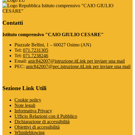
Istituto comprensivo "CAIO GIULIO
CESARE"
Contatti
Istituto comprensivo "CAIO GIULIO CESARE"
Piazzale Bellini, 1 – 60027 Osimo (AN)
Tel:
071.7231305
Tel:
071.7238246
Email:
anic842007@istruzione.it
Link per inviare una mail
PEC:
anic842007@pec.istruzione.it
Link per inviare una mail
Sezione Link Utili
Cookie policy
Note legali
Informativa Privacy
Ufficio Relazioni con il Pubblico
Dichiarazione di accessibilità
Obiettivi di accessibilità
Whistleblowing