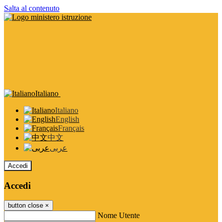
Salta al contenuto
Italiano
Italiano
English
Français
中文
عربى
Accedi
Accedi
button close
×
Nome Utente