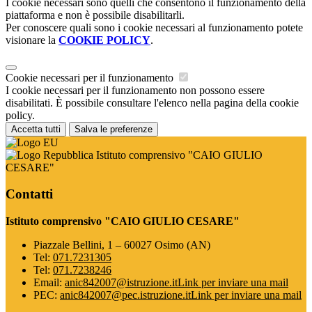
I cookie necessari sono quelli che consentono il funzionamento della
piattaforma e non è possibile disabilitarli.
Per conoscere quali sono i cookie necessari al funzionamento potete
visionare la
COOKIE POLICY
.
Cookie necessari per il funzionamento
I cookie necessari per il funzionamento non possono essere
disabilitati. È possibile consultare l'elenco nella pagina della cookie
policy.
Accetta tutti
Salva le preferenze
Istituto comprensivo "CAIO GIULIO
CESARE"
Contatti
Istituto comprensivo "CAIO GIULIO CESARE"
Piazzale Bellini, 1 – 60027 Osimo (AN)
Tel:
071.7231305
Tel:
071.7238246
Email:
anic842007@istruzione.it
Link per inviare una mail
PEC:
anic842007@pec.istruzione.it
Link per inviare una mail