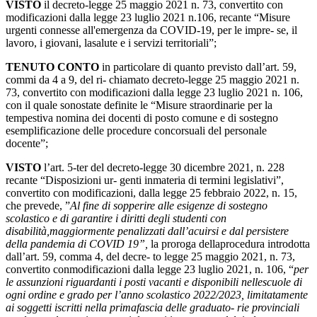
VISTO
il decreto-legge 25 maggio 2021 n. 73, convertito con
modificazioni dalla legge 23 luglio 2021 n.106, recante “Misure
urgenti connesse all'emergenza da COVID-19, per le impre-
se,
il
lavoro,
i
giovani,
la
salute
e
i
servizi
territoriali”;
TENUTO
CONTO
in
particolare
di
quanto
previsto
dall’art.
59,
commi
da
4
a
9,
del
ri-
chiamato decreto-legge 25 maggio 2021 n.
73, convertito con modificazioni dalla legge 23 luglio
2021
n.
106,
con
il
quale
sono
state
definite
le
“Misure
straordinarie
per
la
tempestiva
nomina dei
docenti
di
posto
comune
e
di
sostegno
e
semplificazione
delle
procedure
concorsuali
del personale
docente”;
VISTO
l’art. 5-ter del decreto-legge 30 dicembre 2021, n. 228
recante “Disposizioni ur-
genti inmateria di termini legislativi”,
convertito con modificazioni, dalla legge 25 febbraio 2022, n. 15,
che prevede, ”
Al fine di sopperire alle esigenze di sostegno
scolastico e di garantire i diritti degli studenti con
disabilità,maggiormente penalizzati dall’acuirsi e dal persistere
della pandemia di COVID 19”,
la proroga dellaprocedura introdotta
dall’art. 59, comma 4, del decre- to legge 25 maggio 2021, n. 73,
convertito conmodificazioni dalla legge 23 luglio 2021, n. 106, “
per
le assunzioni riguardanti i posti vacanti e disponibili nellescuole di
ogni ordine e grado per l’anno scolastico 2022/2023, limitatamente
ai soggetti iscritti nella primafascia delle graduato- rie provinciali