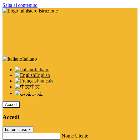
Salta al contenuto
Italiano
Italiano
English
Français
中文
عربى
Accedi
Accedi
button close
×
Nome Utente