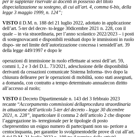
per le supplenze riservate ai docenti in possesso del titolo
dispecializzazione su sostegno, di cui all’art. 4, comma 6-bis, della
legge 3 maggio 1999, n. 124”;
VISTO
il
D.M.
n.
188
del
21
luglio
2022,
adottato
in
applicazione
dell’art.
5-ter
del
decre- to-legge
30
dicembre
2021
n.
228,
con
il
quale
–
in
via
straordinaria,
per
l’anno
scolastico 2022/2023
–
i
posti
di
sostegno
vacanti
e
disponibili
residuati
dopo
le
immissioni
in
ruolo
dispo- ste
nel
limite
dell’autorizzazione
concessa
i
sensi
dell’art.
39
della
legge
449/1997
e
dopo
le
operazioni di immissione in ruolo effettuate ai sensi dell’art. 59,
commi 1, 2 e 3 del D.L.
73/2021, adesclusione delle disponibilità
derivanti da cessazioni comunicate Sistema Informa-
tivo
dopo
la
chiusura
delle
aree
per
le
operazioni
di
mobilità,
sono
stati
assegnati,
a
domanda, con
contratto
a
tempo
determinato
annuale
con
diritto
all’accesso
al
ruolo;
VISTO
il
Decreto
Dipartimentale
n.
143
del
3
febbraio
2023
recante
“
Accorpamento
commissioni dellaprocedura straordinaria
in attuazione dell’articolo 5-ter del decreto - legge 30 dicembre
2021, n. 228”,
inparticolare il comma 2 dell’articolo 2 che dispone
l’aggregazione in-
terregionale
per
le
tipologie
di
posto
che
presentino
un
esiguo
numero
di
partecipanti
non
su- periore
a
centocinquanta,
per
garantire
lo
svolgimento
delle
prove
di
cui
all’art.