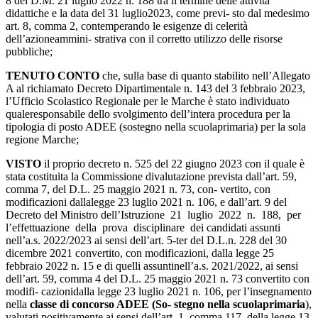
8
del
D.M.
21 luglio
2022
n.
188
tra
il
termine
delle
attività
didattiche
e
la
data
del
31
luglio
2023,
come
previ-
sto dal medesimo
art. 8, comma 2, contemperando le esigenze di celerità
dell’azioneammini-
strativa
con
il
corretto
utilizzo
delle
risorse
pubbliche;
TENUTO CONTO
che, sulla base di quanto stabilito nell’Allegato
A al richiamato Decreto
Dipartimentale
n.
143
del
3
febbraio
2023,
l’Ufficio
Scolastico
Regionale
per
le
Marche
è
stato
individuato
qualeresponsabile dello svolgimento dell’intera procedura per la
tipologia di posto
ADEE
(sostegno
nella
scuola
primaria)
per
la
sola
regione
Marche;
VISTO
il
proprio
decreto
n.
525
del
22
giugno
2023
con
il
quale
è
stata
costituita
la
Commissione divalutazione prevista dall’art. 59,
comma 7, del D.L. 25 maggio 2021 n. 73, con-
vertito,
con
modificazioni
dalla
legge
23
luglio
2021
n.
106,
e
dall’art.
9
del
Decreto
del
Ministro dell’Istruzione
21
luglio
2022
n.
188,
per
l’effettuazione
della
prova
disciplinare
dei
candidati
assunti
nell’a.s.
2022/2023
ai
sensi
dell’art.
5-ter
del
D.L.
n.
228
del
30
dicembre
2021 convertito, con modificazioni, dalla legge 25
febbraio 2022 n. 15 e di quelli assuntinell’a.s.
2021/2022,
ai
sensi
dell’art.
59,
comma
4
del
D.L.
25
maggio
2021
n.
73
convertito
con
modifi-
cazionidalla legge 23 luglio 2021 n. 106, per l’insegnamento
nella
classe di concorso ADEE (So- stegno nella scuolaprimaria
),
valutati positivamente ai sensi dell’art. 1, comma 117, della legge
13