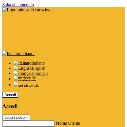
Salta al contenuto
Italiano
Italiano
English
Français
中文
عربى
Accedi
Accedi
button close
×
Nome Utente