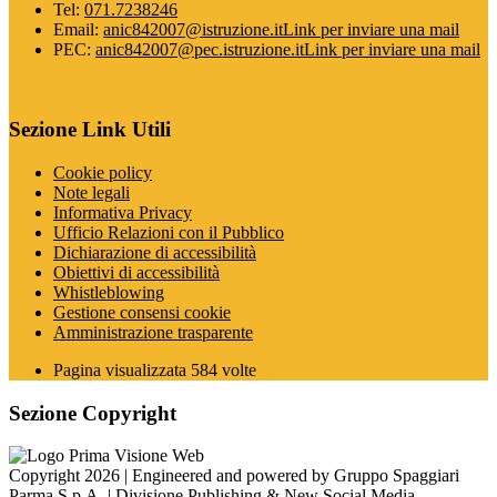
Tel:
071.7238246
Email:
anic842007@istruzione.it
Link per inviare una mail
PEC:
anic842007@pec.istruzione.it
Link per inviare una mail
Sezione Link Utili
Cookie policy
Note legali
Informativa Privacy
Ufficio Relazioni con il Pubblico
Dichiarazione di accessibilità
Obiettivi di accessibilità
Whistleblowing
Gestione consensi cookie
Amministrazione trasparente
Pagina visualizzata
584
volte
Sezione Copyright
Copyright 2026 | Engineered and powered by Gruppo Spaggiari
Parma S.p.A. | Divisione Publishing & New Social Media