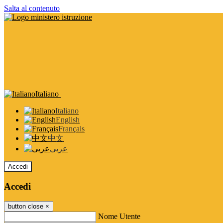
Salta al contenuto
Italiano
Italiano
English
Français
中文
عربى
Accedi
Accedi
button close
×
Nome Utente