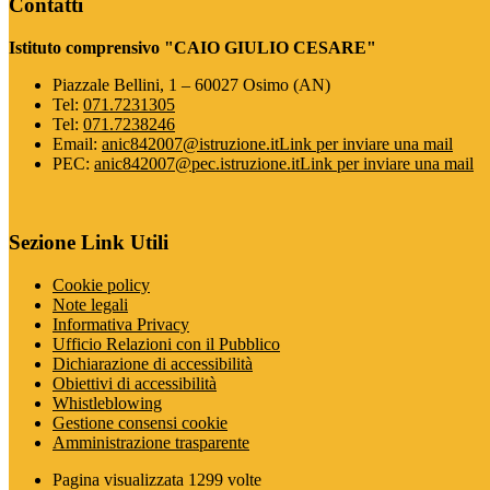
Contatti
Istituto comprensivo "CAIO GIULIO CESARE"
Piazzale Bellini, 1 – 60027 Osimo (AN)
Tel:
071.7231305
Tel:
071.7238246
Email:
anic842007@istruzione.it
Link per inviare una mail
PEC:
anic842007@pec.istruzione.it
Link per inviare una mail
Sezione Link Utili
Cookie policy
Note legali
Informativa Privacy
Ufficio Relazioni con il Pubblico
Dichiarazione di accessibilità
Obiettivi di accessibilità
Whistleblowing
Gestione consensi cookie
Amministrazione trasparente
Pagina visualizzata
1299
volte