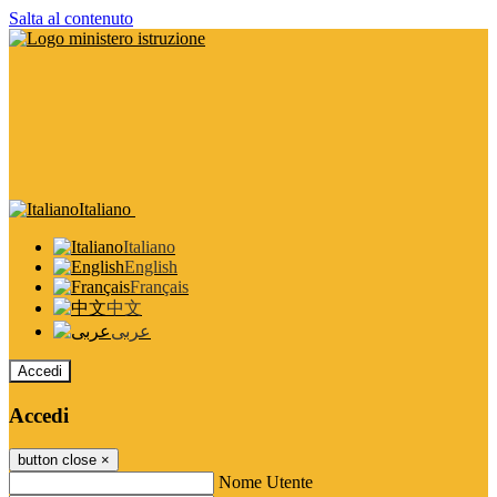
Salta al contenuto
Italiano
Italiano
English
Français
中文
عربى
Accedi
Accedi
button close
×
Nome Utente