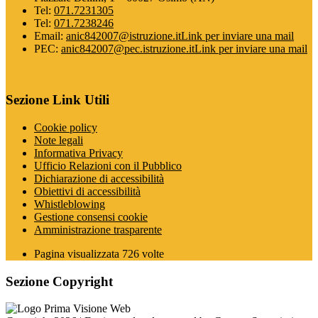
Tel:
071.7231305
Tel:
071.7238246
Email:
anic842007@istruzione.it
Link per inviare una mail
PEC:
anic842007@pec.istruzione.it
Link per inviare una mail
Sezione Link Utili
Cookie policy
Note legali
Informativa Privacy
Ufficio Relazioni con il Pubblico
Dichiarazione di accessibilità
Obiettivi di accessibilità
Whistleblowing
Gestione consensi cookie
Amministrazione trasparente
Pagina visualizzata
726
volte
Sezione Copyright