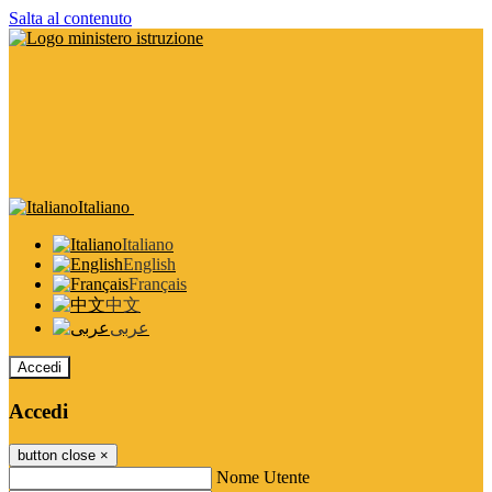
Salta al contenuto
Italiano
Italiano
English
Français
中文
عربى
Accedi
Accedi
button close
×
Nome Utente