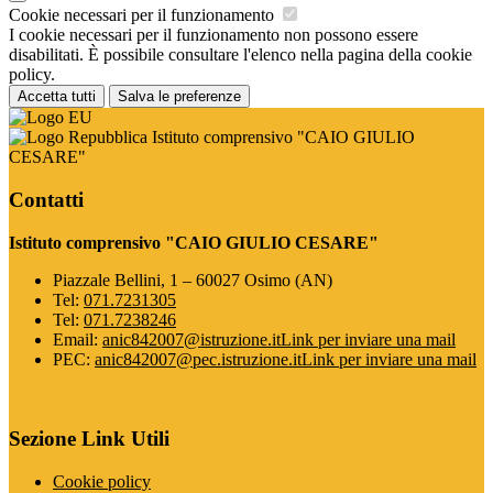
Cookie necessari per il funzionamento
I cookie necessari per il funzionamento non possono essere
disabilitati. È possibile consultare l'elenco nella pagina della cookie
policy.
Accetta tutti
Salva le preferenze
Istituto comprensivo "CAIO GIULIO
CESARE"
Contatti
Istituto comprensivo "CAIO GIULIO CESARE"
Piazzale Bellini, 1 – 60027 Osimo (AN)
Tel:
071.7231305
Tel:
071.7238246
Email:
anic842007@istruzione.it
Link per inviare una mail
PEC:
anic842007@pec.istruzione.it
Link per inviare una mail
Sezione Link Utili
Cookie policy