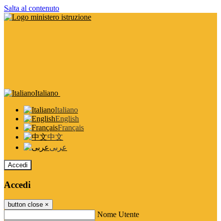
Salta al contenuto
Italiano
Italiano
English
Français
中文
عربى
Accedi
Accedi
button close
×
Nome Utente