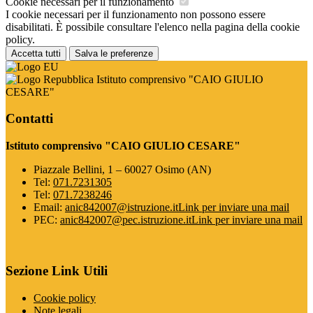
Cookie necessari per il funzionamento
I cookie necessari per il funzionamento non possono essere
disabilitati. È possibile consultare l'elenco nella pagina della cookie
policy.
Accetta tutti
Salva le preferenze
Istituto comprensivo "CAIO GIULIO
CESARE"
Contatti
Istituto comprensivo "CAIO GIULIO CESARE"
Piazzale Bellini, 1 – 60027 Osimo (AN)
Tel:
071.7231305
Tel:
071.7238246
Email:
anic842007@istruzione.it
Link per inviare una mail
PEC:
anic842007@pec.istruzione.it
Link per inviare una mail
Sezione Link Utili
Cookie policy
Note legali