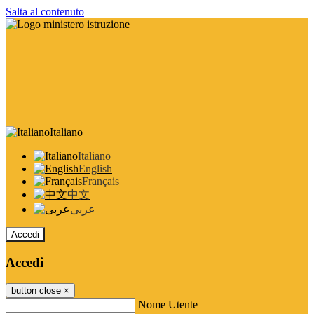
Salta al contenuto
Italiano
Italiano
English
Français
中文
عربى
Accedi
Accedi
button close
×
Nome Utente