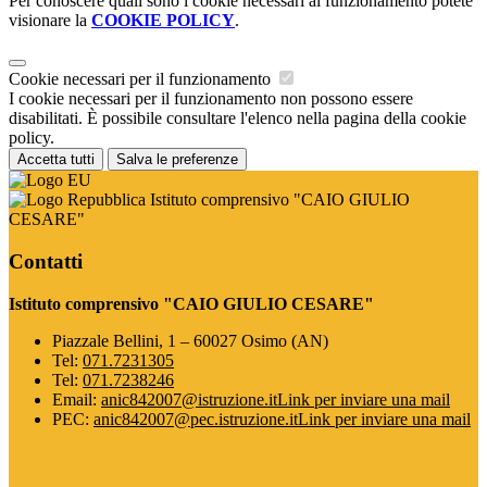
Per conoscere quali sono i cookie necessari al funzionamento potete
visionare la
COOKIE POLICY
.
Cookie necessari per il funzionamento
I cookie necessari per il funzionamento non possono essere
disabilitati. È possibile consultare l'elenco nella pagina della cookie
policy.
Accetta tutti
Salva le preferenze
Istituto comprensivo "CAIO GIULIO
CESARE"
Contatti
Istituto comprensivo "CAIO GIULIO CESARE"
Piazzale Bellini, 1 – 60027 Osimo (AN)
Tel:
071.7231305
Tel:
071.7238246
Email:
anic842007@istruzione.it
Link per inviare una mail
PEC:
anic842007@pec.istruzione.it
Link per inviare una mail