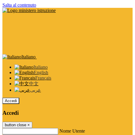
Salta al contenuto
Italiano
Italiano
English
Français
中文
عربى
Accedi
Accedi
button close
×
Nome Utente