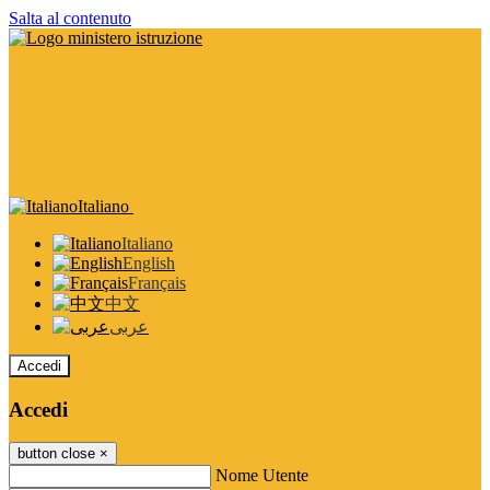
Salta al contenuto
Italiano
Italiano
English
Français
中文
عربى
Accedi
Accedi
button close
×
Nome Utente