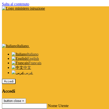
Salta al contenuto
Italiano
Italiano
English
Français
中文
عربى
Accedi
Accedi
button close
×
Nome Utente