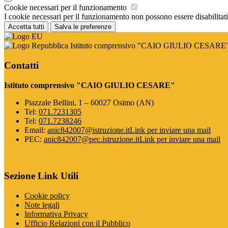
Cookie necessari per il funzionamento
I cookie necessari per il funzionamento non possono essere disabilitati.
Accetta tutti
Salva le preferenze
Istituto comprensivo "CAIO GIULIO CESARE
Contatti
Istituto comprensivo "CAIO GIULIO CESARE"
Piazzale Bellini, 1 – 60027 Osimo (AN)
Tel:
071.7231305
Tel:
071.7238246
Email:
anic842007@istruzione.it
Link per inviare una mail
PEC:
anic842007@pec.istruzione.it
Link per inviare una mail
Sezione Link Utili
Cookie policy
Note legali
Informativa Privacy
Ufficio Relazioni con il Pubblico