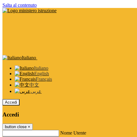
Salta al contenuto
Italiano
Italiano
English
Français
中文
عربى
Accedi
Accedi
button close
×
Nome Utente