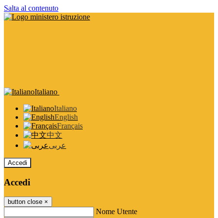
Salta al contenuto
Italiano
Italiano
English
Français
中文
عربى
Accedi
Accedi
button close
×
Nome Utente