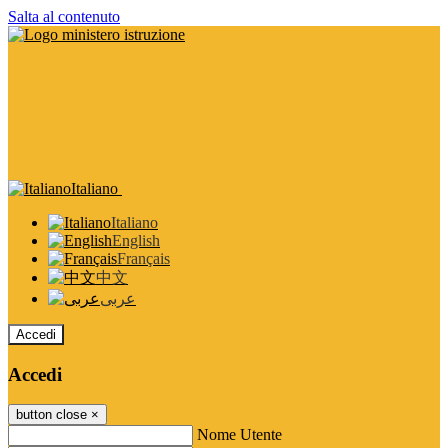
Salta al contenuto
Italiano
Italiano
English
Français
中文
عربى
Accedi
Accedi
button close
×
Nome Utente