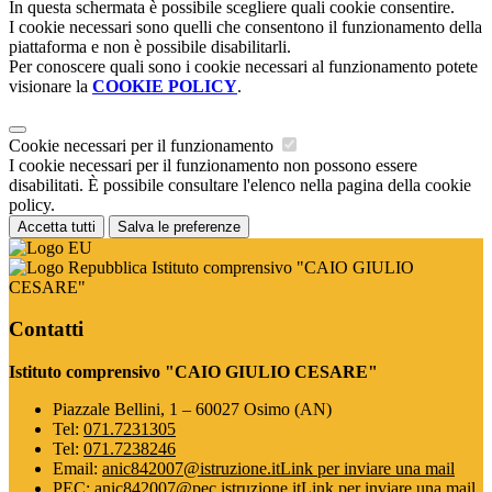
In questa schermata è possibile scegliere quali cookie consentire.
I cookie necessari sono quelli che consentono il funzionamento della
piattaforma e non è possibile disabilitarli.
Per conoscere quali sono i cookie necessari al funzionamento potete
visionare la
COOKIE POLICY
.
Cookie necessari per il funzionamento
I cookie necessari per il funzionamento non possono essere
disabilitati. È possibile consultare l'elenco nella pagina della cookie
policy.
Accetta tutti
Salva le preferenze
Istituto comprensivo "CAIO GIULIO
CESARE"
Contatti
Istituto comprensivo "CAIO GIULIO CESARE"
Piazzale Bellini, 1 – 60027 Osimo (AN)
Tel:
071.7231305
Tel:
071.7238246
Email:
anic842007@istruzione.it
Link per inviare una mail
PEC:
anic842007@pec.istruzione.it
Link per inviare una mail