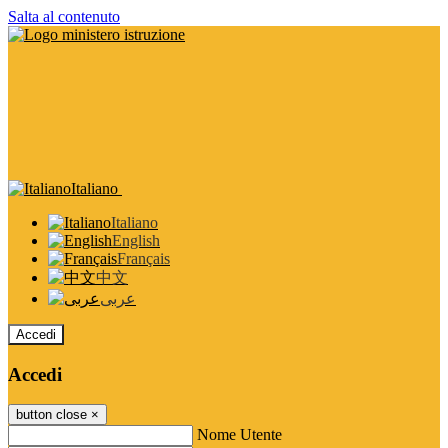
Salta al contenuto
Italiano
Italiano
English
Français
中文
عربى
Accedi
Accedi
button close
×
Nome Utente