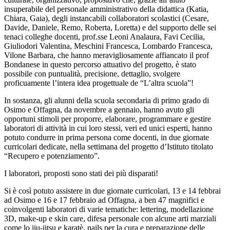
insuperabile del personale amministrativo della didattica (Katia,
Chiara, Gaia), degli instancabili collaboratori scolastici (Cesare,
Davide, Daniele, Remo, Roberta, Loretta) e del supporto delle sei
tenaci colleghe docenti, prof.sse Leoni Analaura, Favi Cecilia,
Giuliodori Valentina, Meschini Francesca, Lombardo Francesca,
Vilone Barbara, che hanno meravigliosamente affiancato il prof
Bondanese in questo percorso attuativo del progetto, è stato
possibile con puntualità, precisione, dettaglio, svolgere
proficuamente l’intera idea progettuale de “L’altra scuola”!
In sostanza, gli alunni della scuola secondaria di primo grado di
Osimo e Offagna, da novembre a gennaio, hanno avuto gli
opportuni stimoli per proporre, elaborare, programmare e gestire
laboratori di attività in cui loro stessi, veri ed unici esperti, hanno
potuto condurre in prima persona come docenti, in due giornate
curricolari dedicate, nella settimana del progetto d’Istituto titolato
“Recupero e potenziamento”.
I laboratori, proposti sono stati dei più disparati!
Si è così potuto assistere in due giornate curricolari, 13 e 14 febbrai
ad Osimo e 16 e 17 febbraio ad Offagna, a ben 47 magnifici e
coinvolgenti laboratori di varie tematiche: lettering, modellazione
3D, make-up e skin care, difesa personale con alcune arti marziali
come lo jiu-jitsu e karatè, nails per la cura e preparazione delle