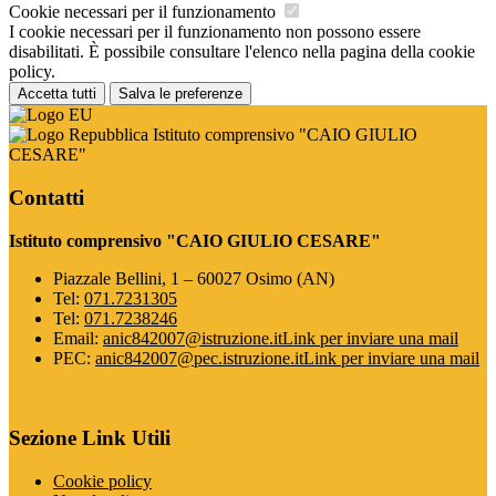
Cookie necessari per il funzionamento
I cookie necessari per il funzionamento non possono essere
disabilitati. È possibile consultare l'elenco nella pagina della cookie
policy.
Accetta tutti
Salva le preferenze
Istituto comprensivo "CAIO GIULIO
CESARE"
Contatti
Istituto comprensivo "CAIO GIULIO CESARE"
Piazzale Bellini, 1 – 60027 Osimo (AN)
Tel:
071.7231305
Tel:
071.7238246
Email:
anic842007@istruzione.it
Link per inviare una mail
PEC:
anic842007@pec.istruzione.it
Link per inviare una mail
Sezione Link Utili
Cookie policy