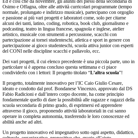
Ed è così che da novembre, gli alunni dei plessi della secondaria di
Osimo e Offagna, oltre alle attività curricolari programmate (tempo
normale, prolungato e indirizzo musicale), partecipano con orgoglio
e passione ai più vari progetti e laboratori come, solo per citarne
alcuni dei tanti, latino, coding, robotica, book club, giornalismo e
podcasting, teatro in lingua francese, spagnola e inglese, atelier
artistico, musicale con strumenti a percussione, scacchi con
partecipazione ai tornei studenteschi, atletica e sport in genere con
partecipazione ai gioco studenteschi, scuola attiva junior con esperti
del CONI nelle discipline scacchi e pallavolo, ecc.
Dei vari progetti, il cui elenco precedente è una piccola parte, uno in
particolare si è appena concluso questa settimana e ci piace
condividerlo con i lettori: Il progetto titolato “
L’altra scuola
”!
Il progetto, totalmente innovativo per l’IC Caio Giulio Cesare,
ideato e condotto dal prof. Bondanese Vincenzo, approvato dal DS
Fabio Radicioni e dall’intero corpo docente, ha come principio
fondamentale quello di dare la possibilità alle ragazze e ragazzi della
scuola secondaria di primo grado, di esprimersi ed apprendere
attraverso il gioco, proponendo attività laboratoriali in cui sanno
operare in completa autonomia, trasferendo le loro conoscenze ed
abilità anche ad altri.
Un progetto innovativo ed impegnativo sotto ogni aspetto, didattico,
culturale, organizzativo, propositivo che, grazie all’aiuto