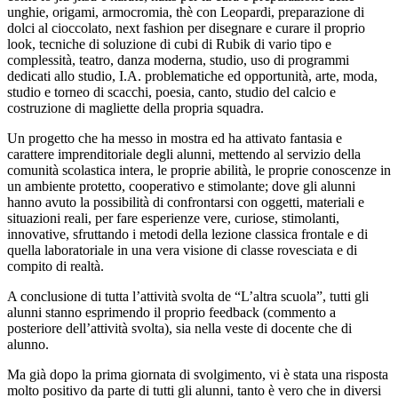
unghie, origami, armocromia, thè con Leopardi, preparazione di
dolci al cioccolato, next fashion per disegnare e curare il proprio
look, tecniche di soluzione di cubi di Rubik di vario tipo e
complessità, teatro, danza moderna, studio, uso di programmi
dedicati allo studio, I.A. problematiche ed opportunità, arte, moda,
studio e torneo di scacchi, poesia, canto, studio del calcio e
costruzione di magliette della propria squadra.
Un progetto che ha messo in mostra ed ha attivato fantasia e
carattere imprenditoriale degli alunni, mettendo al servizio della
comunità scolastica intera, le proprie abilità, le proprie conoscenze in
un ambiente protetto, cooperativo e stimolante; dove gli alunni
hanno avuto la possibilità di confrontarsi con oggetti, materiali e
situazioni reali, per fare esperienze vere, curiose, stimolanti,
innovative, sfruttando i metodi della lezione classica frontale e di
quella laboratoriale in una vera visione di classe rovesciata e di
compito di realtà.
A conclusione di tutta l’attività svolta de “L’altra scuola”, tutti gli
alunni stanno esprimendo il proprio feedback (commento a
posteriore dell’attività svolta), sia nella veste di docente che di
alunno.
Ma già dopo la prima giornata di svolgimento, vi è stata una risposta
molto positivo da parte di tutti gli alunni, tanto è vero che in diversi