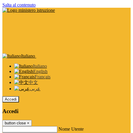
Salta al contenuto
Italiano
Italiano
English
Français
中文
عربى
Accedi
Accedi
button close
×
Nome Utente