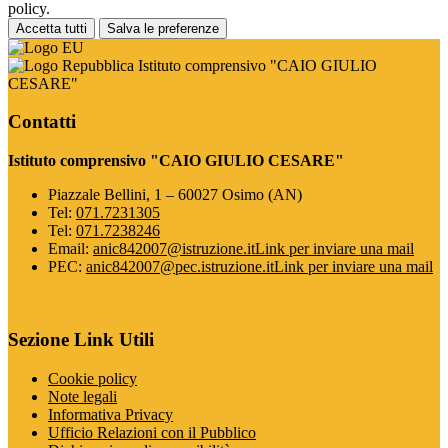
policy.
Accetta tutti
Salva le preferenze
Istituto comprensivo "CAIO GIULIO
CESARE"
Contatti
Istituto comprensivo "CAIO GIULIO CESARE"
Piazzale Bellini, 1 – 60027 Osimo (AN)
Tel:
071.7231305
Tel:
071.7238246
Email:
anic842007@istruzione.it
Link per inviare una mail
PEC:
anic842007@pec.istruzione.it
Link per inviare una mail
Sezione Link Utili
Cookie policy
Note legali
Informativa Privacy
Ufficio Relazioni con il Pubblico