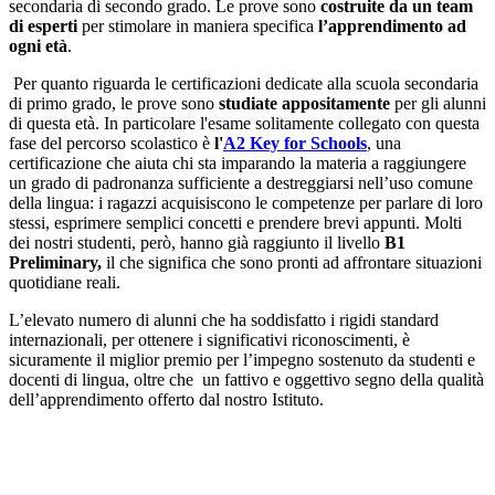
secondaria di secondo grado. Le prove sono
costruite da un team
di esperti
per stimolare in maniera specifica
l’apprendimento ad
ogni età
.
Per quanto riguarda le certificazioni dedicate alla scuola secondaria
di primo grado, le prove sono
studiate appositamente
per gli alunni
di questa età. In particolare l'esame solitamente collegato con questa
fase del percorso scolastico è
l'
A2 Key for Schools
, una
certificazione che aiuta chi sta imparando la materia a raggiungere
un grado di padronanza sufficiente a destreggiarsi nell’uso comune
della lingua: i ragazzi acquisiscono le competenze per parlare di loro
stessi, esprimere semplici concetti e prendere brevi appunti. Molti
dei nostri studenti, però, hanno già raggiunto il livello
B1
Preliminary,
il che significa che sono pronti ad affrontare situazioni
quotidiane reali.
L’elevato numero di alunni che ha soddisfatto i rigidi standard
internazionali, per ottenere i significativi riconoscimenti, è
sicuramente il miglior premio per l’impegno sostenuto da studenti e
docenti di lingua, oltre che un fattivo e oggettivo segno della qualità
dell’apprendimento offerto dal nostro Istituto.