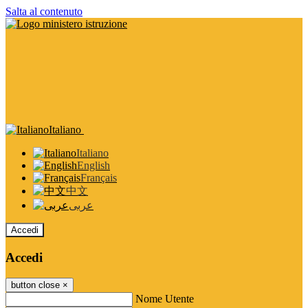
Salta al contenuto
Italiano
Italiano
English
Français
中文
عربى
Accedi
Accedi
button close
×
Nome Utente