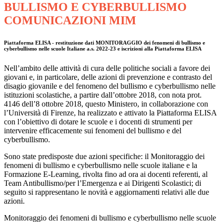
BULLISMO E CYBERBULLISMO
COMUNICAZIONI MIM
Piattaforma ELISA - restituzione dati MONITORAGGIO dei fenomeni di bullismo e
cyberbullismo nelle scuole Italiane a.s. 2022-23 e iscrizioni alla Piattaforma ELISA
Nell’ambito delle attività di cura
delle politiche sociali a favore dei
giovani e, in particolare, delle azioni di prevenzione e contrasto del
disagio giovanile e del fenomeno del bullismo e cyberbullismo nelle
istituzioni scolastiche, a partire da
ll’
ottobre 2018, con nota prot.
4146 del
l’8 ottobre
2018, questo Ministero,
in collaborazione con
l’Università di Firenze, ha
realizzato e attivato la Piattaforma ELISA
con l’obiettivo di
dotare le scuole e i docenti di strumenti per
intervenire efficacemente sui fenomeni del bullismo e del
cyberbullismo.
Sono state predisposte due azioni specifiche: il Monitoraggio dei
fenomeni di bullismo e cyberbullismo nelle scuole italiane e la
Formazione E-Learning, rivolta fino ad ora ai docenti referenti, al
Team Antibullismo/per l’Emergenza e ai Dirigenti Scolastici
; di
seguito si rappresentano le novità e aggiornamenti relativi alle due
azioni.
Monitoraggio dei fenomeni di bullismo e cyberbullismo nelle scuole