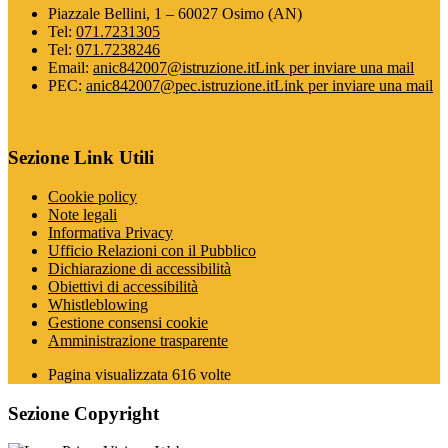
Piazzale Bellini, 1 – 60027 Osimo (AN)
Tel:
071.7231305
Tel:
071.7238246
Email:
anic842007@istruzione.it
Link per inviare una mail
PEC:
anic842007@pec.istruzione.it
Link per inviare una mail
Sezione Link Utili
Cookie policy
Note legali
Informativa Privacy
Ufficio Relazioni con il Pubblico
Dichiarazione di accessibilità
Obiettivi di accessibilità
Whistleblowing
Gestione consensi cookie
Amministrazione trasparente
Pagina visualizzata
616
volte
Sezione Copyright