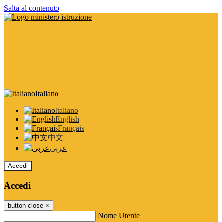
Salta al contenuto
Italiano
Italiano
English
Français
中文
عربى
Accedi
Accedi
button close
×
Nome Utente