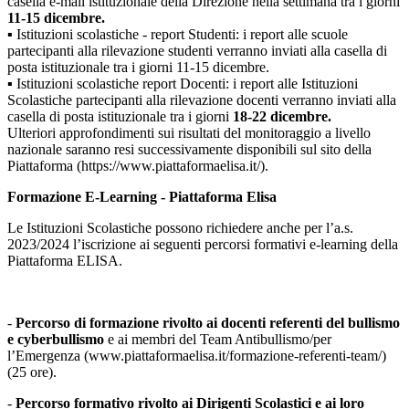
casella e-mail istituzionale della Direzione nella
settimana tra
i giorni
11-15 dicembre
.
▪
Istituzioni scolastiche - report Studenti:
i report alle scuole
partecipanti alla rilevazione studenti
verranno inviati alla casella di
posta istituzionale tra
i giorni 11-15 dicembre
.
▪
Istituzioni scolastiche report Docenti: i report alle Istituzioni
Scolastiche partecipanti alla rilevazione
docenti verranno inviati alla
casella di posta istituzionale tra
i giorni
18-22 dicembre
.
Ulteriori approfondimenti sui risultati del monitoraggio a livello
nazionale saranno resi successivamente disponibili sul sito della
Piattaforma (https://www.piattaformaelisa.it/).
Formazione E-Learning - Piattaforma Elisa
Le Istituzioni Scolastiche possono
richiedere anche per l’a.s.
202
3/2024
l’iscrizione ai seguenti
percorsi formativi e-learning della
Piattaforma ELISA.
-
Percorso di formazione rivolto ai docenti referenti del bullismo
e cyberbullismo
e ai membri del
Team Antibullismo/per
l’Emergenza
(www.piattaformaelisa.it/formazione-referenti-team/
)
(25 ore).
-
Percorso formativo rivolto ai Dirigenti Scolastici e ai loro