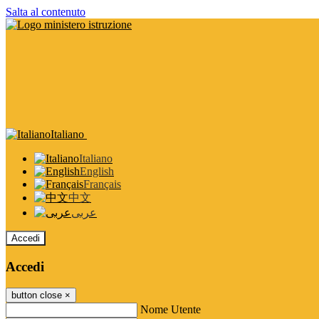
Salta al contenuto
Italiano
Italiano
English
Français
中文
عربى
Accedi
Accedi
button close
×
Nome Utente