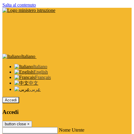
Salta al contenuto
Italiano
Italiano
English
Français
中文
عربى
Accedi
Accedi
button close
×
Nome Utente