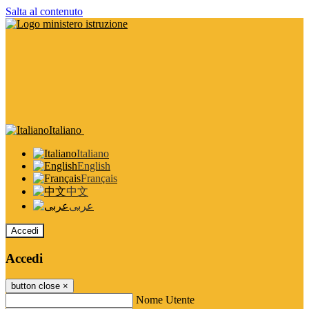
Salta al contenuto
Italiano
Italiano
English
Français
中文
عربى
Accedi
Accedi
button close
×
Nome Utente