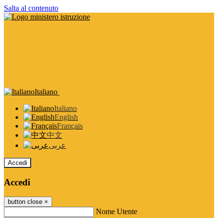
Salta al contenuto
Italiano
Italiano
English
Français
中文
عربى
Accedi
Accedi
button close
×
Nome Utente