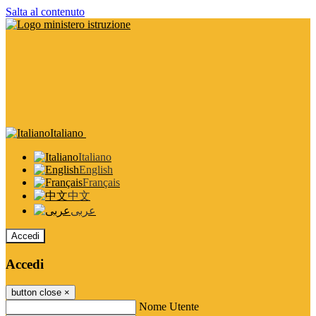
Salta al contenuto
Italiano
Italiano
English
Français
中文
عربى
Accedi
Accedi
button close
×
Nome Utente