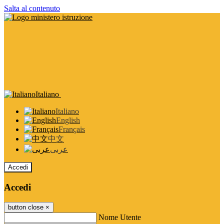
Salta al contenuto
Italiano
Italiano
English
Français
中文
عربى
Accedi
Accedi
button close
×
Nome Utente