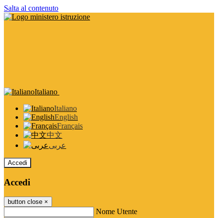
Salta al contenuto
Italiano
Italiano
English
Français
中文
عربى
Accedi
Accedi
button close
×
Nome Utente