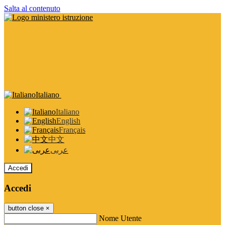
Salta al contenuto
Italiano
Italiano
English
Français
中文
عربى
Accedi
Accedi
button close
×
Nome Utente