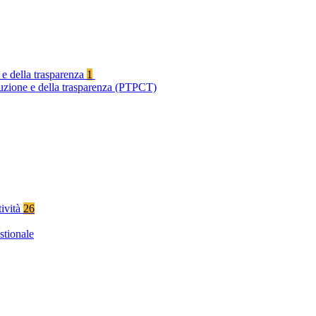
 e della trasparenza
1
ruzione e della trasparenza (PTPCT)
tività
26
stionale