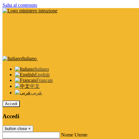
Salta al contenuto
Italiano
Italiano
English
Français
中文
عربى
Accedi
Accedi
button close
×
Nome Utente