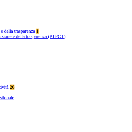
 e della trasparenza
1
ruzione e della trasparenza (PTPCT)
tività
26
stionale