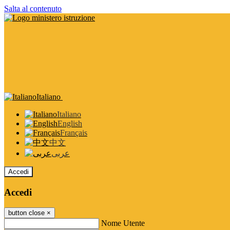
Salta al contenuto
Italiano
Italiano
English
Français
中文
عربى
Accedi
Accedi
button close
×
Nome Utente