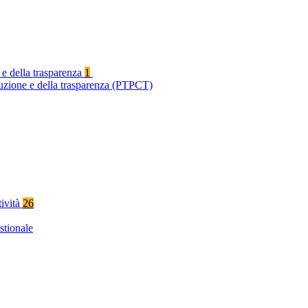
 e della trasparenza
1
ruzione e della trasparenza (PTPCT)
tività
26
stionale