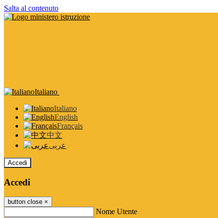
Salta al contenuto
Italiano
Italiano
English
Français
中文
عربى
Accedi
Accedi
button close
×
Nome Utente