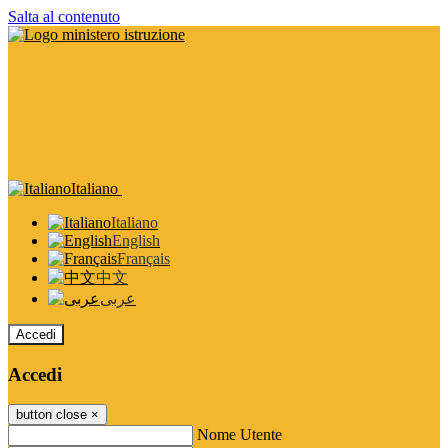
Salta al contenuto
Italiano
Italiano
English
Français
中文
عربى
Accedi
Accedi
button close
×
Nome Utente