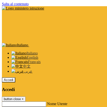
Salta al contenuto
Italiano
Italiano
English
Français
中文
عربى
Accedi
Accedi
button close
×
Nome Utente