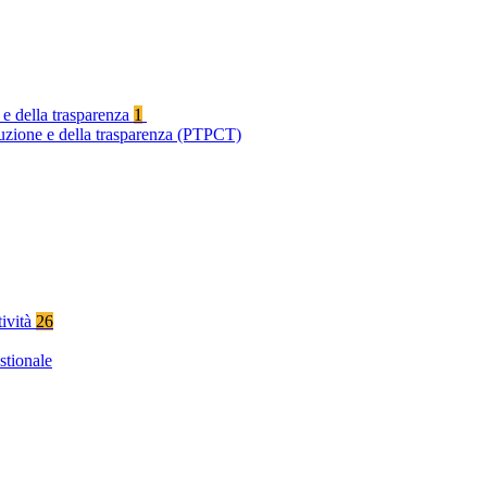
 e della trasparenza
1
ruzione e della trasparenza (PTPCT)
tività
26
stionale