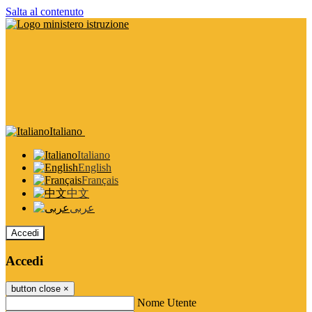
Salta al contenuto
Italiano
Italiano
English
Français
中文
عربى
Accedi
Accedi
button close
×
Nome Utente