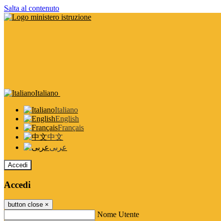
Salta al contenuto
Italiano
Italiano
English
Français
中文
عربى
Accedi
Accedi
button close
×
Nome Utente