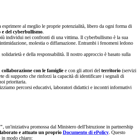
esprimere al meglio le proprie potenzialità, libero da ogni forma di
o e del cyberbullismo
.
iù individui nei confronti di una vittima. Il cyberbullismo è la sua
ne, intimidazione, molestia o diffamazione. Entrambi i fenomeni ledono
olidarietà e della responsabilità. Il nostro approccio è basato sulla
a
collaborazione con le famiglie
e con gli attori del
territorio
(servizi
ete di supporto che rinforzi la capacità di identificare i segnali di
oi prioritaria.
zziamo percorsi educativi, laboratori didattici e incontri informativi
e"
, un'iniziativa promossa dal Ministero dell'Istruzione in partnership
laborato e attuato un proprio
Documento di ePolicy
. Questo
o in modo chiaro: