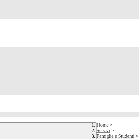
Home
>
Servizi
>
Famiglie e Studenti
>