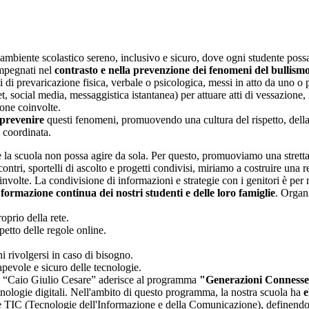
biente scolastico sereno, inclusivo e sicuro, dove ogni studente possa 
impegnati nel
contrasto e nella prevenzione dei fenomeni del bullism
i di prevaricazione fisica, verbale o psicologica, messi in atto da uno o p
net, social media, messaggistica istantanea) per attuare atti di vessazio
sone coinvolte.
 prevenire
questi fenomeni, promuovendo una cultura del rispetto, della s
 coordinata.
la scuola non possa agire da sola. Per questo, promuoviamo una strett
ncontri, sportelli di ascolto e progetti condivisi, miriamo a costruire una r
involte. La condivisione di informazioni e strategie con i genitori è per n
a
formazione continua dei nostri studenti e delle loro famiglie
. Organi
oprio della rete.
petto delle regole online.
i rivolgersi in caso di bisogno.
pevole e sicuro delle tecnologie.
 “Caio Giulio Cesare” aderisce al programma
"Generazioni Conness
ecnologie digitali. Nell'ambito di questo programma, la nostra scuola ha
e
le TIC (Tecnologie dell'Informazione e della Comunicazione), definend