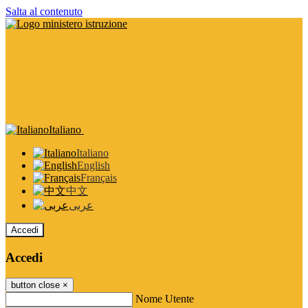
Salta al contenuto
Italiano
Italiano
English
Français
中文
عربى
Accedi
Accedi
button close
×
Nome Utente