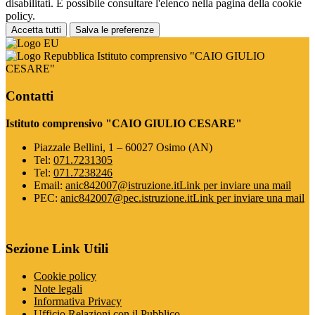
disabilitati. È possibile consultare l'elenco nella pagina della cookie
policy.
Accetta tutti
Salva le preferenze
Istituto comprensivo "CAIO GIULIO
CESARE"
Contatti
Istituto comprensivo "CAIO GIULIO CESARE"
Piazzale Bellini, 1 – 60027 Osimo (AN)
Tel:
071.7231305
Tel:
071.7238246
Email:
anic842007@istruzione.it
Link per inviare una mail
PEC:
anic842007@pec.istruzione.it
Link per inviare una mail
Sezione Link Utili
Cookie policy
Note legali
Informativa Privacy
Ufficio Relazioni con il Pubblico