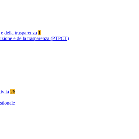
 e della trasparenza
1
ruzione e della trasparenza (PTPCT)
tività
26
stionale