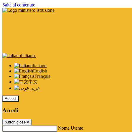
Salta al contenuto
Italiano
Italiano
English
Français
中文
عربى
Accedi
Accedi
button close
×
Nome Utente