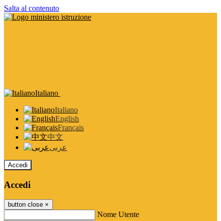
Salta al contenuto
Italiano
Italiano
English
Français
中文
عربى
Accedi
Accedi
button close
×
Nome Utente