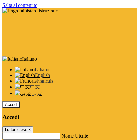
Salta al contenuto
Italiano
Italiano
English
Français
中文
عربى
Accedi
Accedi
button close
×
Nome Utente