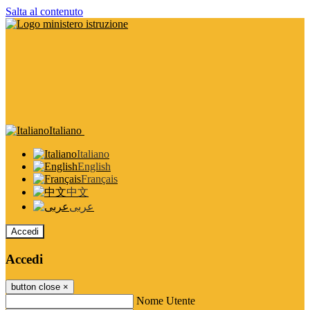
Salta al contenuto
Italiano
Italiano
English
Français
中文
عربى
Accedi
Accedi
button close
×
Nome Utente