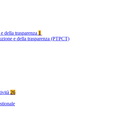
 e della trasparenza
1
ruzione e della trasparenza (PTPCT)
tività
26
stionale