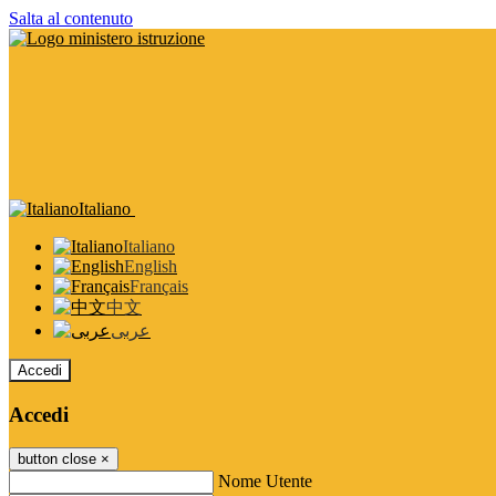
Salta al contenuto
Italiano
Italiano
English
Français
中文
عربى
Accedi
Accedi
button close
×
Nome Utente